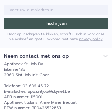
E-mail adres
Inschrijven
Door op inschrijven te klikken, schrijft u zich in voor onze
nieuwsbrief en gaat u akkoord met onze
privacy policy
.
Neem contact met ons op
Apotheek St.-Job BV
Eikenlei 13b
2960
Sint-Job-in't-Goor
Telefoon:
03 636 45 72
E-mailadres:
apo.sintjob@
skynet.be
APB nummer:
115001
Apotheek titularis:
Anne Marie Bequet
BTW nummer:
BE0426532853