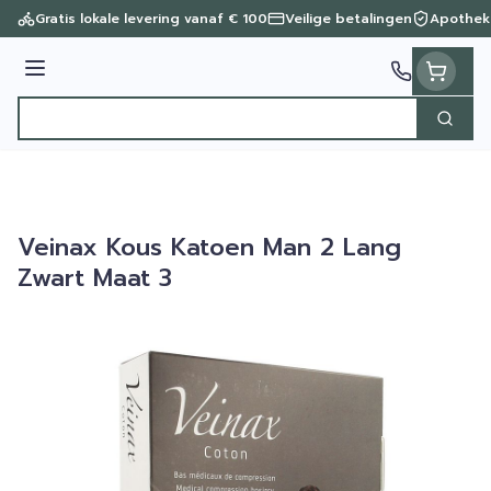
Ga naar de inhoud
Gratis lokale levering vanaf € 100
Veilige betalingen
Apothek
Menu
Zoek
Product, merk, categorie...
Veinax Kous Katoen Man 2 Lang
Zwart Maat 3