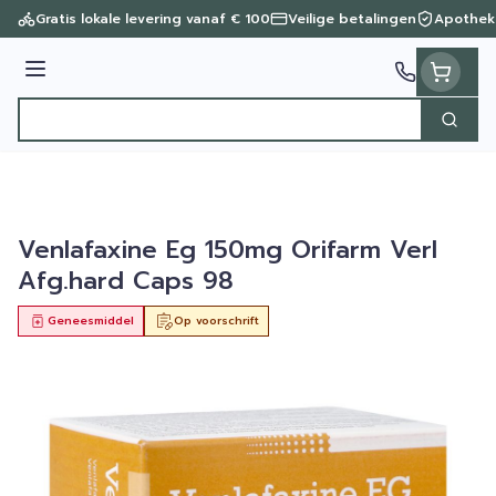
Ga naar de inhoud
Gratis lokale levering vanaf € 100
Veilige betalingen
Apothek
Menu
Zoek
Product, merk, categorie...
Venlafaxine Eg 150mg Orifarm Verl
Afg.hard Caps 98
Geneesmiddel
Op voorschrift