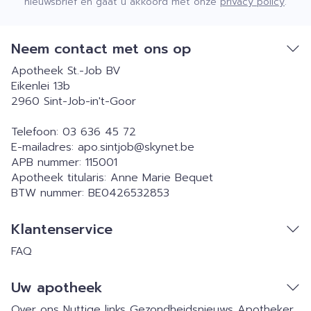
nieuwsbrief en gaat u akkoord met onze
privacy policy
.
Neem contact met ons op
Apotheek St.-Job BV
Eikenlei 13b
2960
Sint-Job-in't-Goor
Telefoon:
03 636 45 72
E-mailadres:
apo.sintjob@
skynet.be
APB nummer:
115001
Apotheek titularis:
Anne Marie Bequet
BTW nummer:
BE0426532853
Klantenservice
FAQ
Uw apotheek
Over ons
Nuttige links
Gezondheidsnieuws
Apotheker