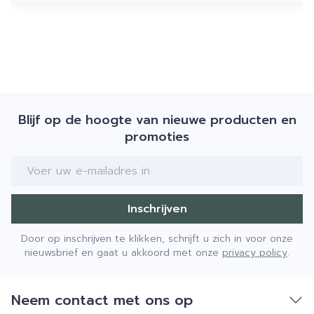
Niet gebruiken op of in de nabijheid van
levensmiddelen, diervoeder, dranken of op
oppervlakken of keukengerei die hiermee in
contact kunnen komen.
Gebruik het product niet in gebieden waar
voedsel wordt bereid, gegeten of opgeslagen.
Blijf op de hoogte van nieuwe producten en
Geef de voorkeur aan plaatselijke behandeling en
promoties
vermijd waar mogelijk behandeling in het hele
E-mail adres
huis.
Inschrijven
Door op inschrijven te klikken, schrijft u zich in voor onze
nieuwsbrief en gaat u akkoord met onze
privacy policy
.
Neem contact met ons op