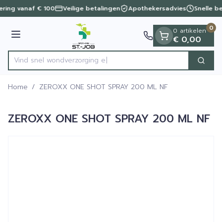
Dia 1 van 1
Ga naar de inhoud
vering vanaf € 100
Veilige betalingen
Apothekersadvies
Snelle b
0
0 artikelen
Menu
€ 0,00
Vind snel wondverzo
Zoek
Product, merk, categorie...
Home
/
ZEROXX ONE SHOT SPRAY 200 ML NF
ZEROXX ONE SHOT SPRAY 200 ML NF