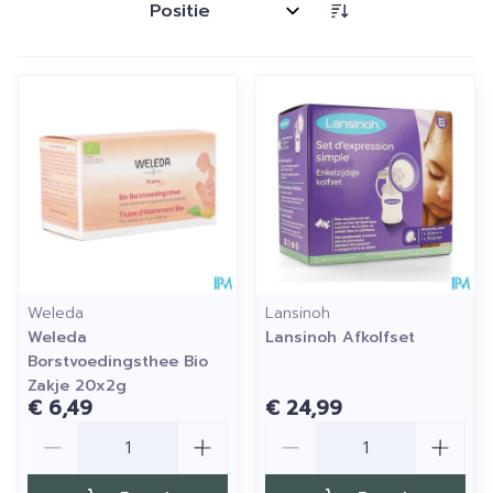
Sorteer op:
Weleda
Lansinoh
Weleda
Lansinoh Afkolfset
Borstvoedingsthee Bio
Zakje 20x2g
€ 6,49
€ 24,99
Aantal
Aantal