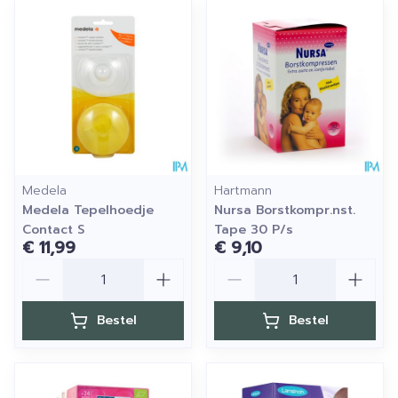
Medela
Hartmann
Medela Tepelhoedje
Nursa Borstkompr.nst.
Contact S
Tape 30 P/s
€ 11,99
€ 9,10
Aantal
Aantal
Bestel
Bestel