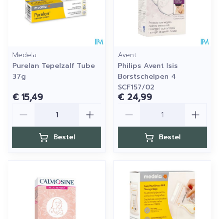
Medela
Avent
Purelan Tepelzalf Tube
Philips Avent Isis
37g
Borstschelpen 4
SCF157/02
€ 15,49
€ 24,99
Aantal
Aantal
Bestel
Bestel