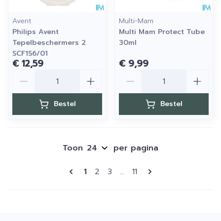
Avent
Multi-Mam
Philips Avent
Multi Mam Protect Tube
Tepelbeschermers 2
30ml
SCF156/01
€ 12,59
€ 9,99
Aantal
Aantal
Bestel
Bestel
Toon
per pagina
Pagina's
U lees momenteel pagina
Pagina
Pagina
Pagina
1
2
3
...
11