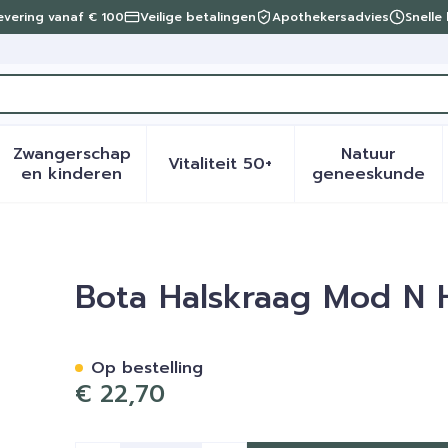
levering vanaf € 100
Veilige betalingen
Apothekersadvies
Snelle
Zwangerschap
Natuur
Vitaliteit 50+
eid, verzorging en hygiëne categorie
menu voor Dieet, voeding en vitamines categorie
Toon submenu voor Zwangerschap en kinder
Toon submenu voor Vitalite
Toon sub
en kinderen
geneeskunde
8cm M
Bota Halskraag Mod N
Op bestelling
€ 22,70