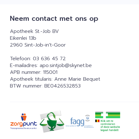
Neem contact met ons op
Apotheek St.-Job BV
Eikenlei 13b
2960
Sint-Job-in't-Goor
Telefoon:
03 636 45 72
E-mailadres:
apo.sintjob@
skynet.be
APB nummer:
115001
Apotheek titularis:
Anne Marie Bequet
BTW nummer:
BE0426532853