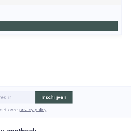
Inschrijven
d met onze
privacy policy
.
w apotheek