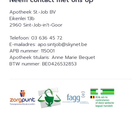
Apotheek St.-Job BV
Eikenlei 13b
2960
Sint-Job-in't-Goor
Telefoon:
03 636 45 72
E-mailadres:
apo.sintjob@
skynet.be
APB nummer:
115001
Apotheek titularis:
Anne Marie Bequet
BTW nummer:
BE0426532853