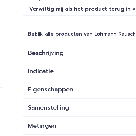
Verwittig mij als het product terug in 
Bekijk alle producten van Lohmann Rausch
Beschrijving
Indicatie
loopzool voor fysiologisch correct bewegen in
bescherming tegen vuil en vocht
Eigenschappen
hoge mate van lengte- en dwarsstabiliteit, a
slijtvast
Samenstelling
schokdempend
100% geschuimd polyurethaan
een hoog omsluitende hielkap
bindingen: 100% polyamide
Metingen
kruislings traploos verstelbare klittenbandsluiti