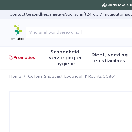
Ga naar de inhoud
Dia 1 van 1
Gratis lokale 
Contact
Gezondheidsnieuws
Voorschrift
24 op 7 muurautomaa
Product, merk, categorie...
Schoonheid,
Dieet, voeding
verzorging en
Promoties
Toon submenu voor Schoonh
Toon sub
en vitamines
hygiëne
Home
/
Cellona Shoecast Loopzool '1' Rechts 50861
Cellona Shoecast Loopzool 