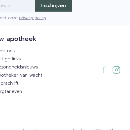
Inschrijven
d met onze
privacy policy
.
w apotheek
er ons
ttige links
zondheidsnieuws
otheker van wacht
orschrift
rgtarieven