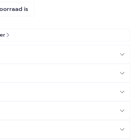
voorraad is
er
 gips- en castverband
anpasbaar aan de anatomie
ng