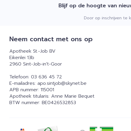
Blijf op de hoogte van nie
Door op inschrijven te 
Neem contact met ons op
Apotheek St.-Job BV
Eikenlei 13b
2960
Sint-Job-in't-Goor
Telefoon:
03 636 45 72
E-mailadres:
apo.sintjob@
skynet.be
APB nummer:
115001
Apotheek titularis:
Anne Marie Bequet
BTW nummer:
BE0426532853