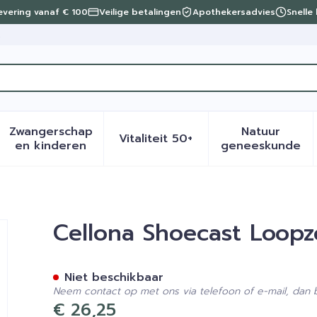
levering vanaf € 100
Veilige betalingen
Apothekersadvies
Snelle
t
Zwangerschap
Natuur
Vitaliteit 50+
eid, verzorging en hygiëne categorie
menu voor Dieet, voeding en vitamines categorie
Toon submenu voor Zwangerschap en kinder
Toon submenu voor Vitalite
Toon sub
en kinderen
geneeskunde
'1' Rechts 50861
Cellona Shoecast Loopzo
Niet beschikbaar
Neem contact op met ons via telefoon of e-mail, dan
€ 26,25