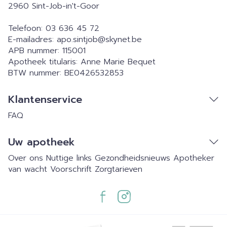
2960
Sint-Job-in't-Goor
Telefoon:
03 636 45 72
E-mailadres:
apo.sintjob@
skynet.be
APB nummer:
115001
Apotheek titularis:
Anne Marie Bequet
BTW nummer:
BE0426532853
Klantenservice
FAQ
Uw apotheek
Over ons
Nuttige links
Gezondheidsnieuws
Apotheker
van wacht
Voorschrift
Zorgtarieven