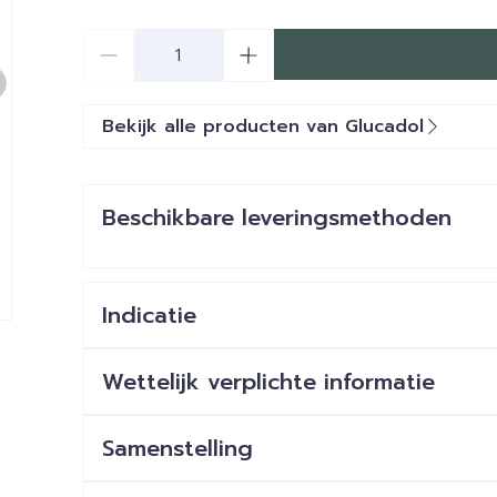
Aantal
Bekijk alle producten van Glucadol
Beschikbare leveringsmethoden
Indicatie
e
Vitamine C draagt bij tot de vorming van col
Wettelijk verplichte informatie
gewrichtskraakbeen.
Zink, Mangaan en Seleen dragen bij tot de be
Samenstelling
oxidatieve stress.