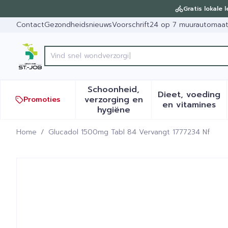
Ga naar de inhoud
Dia 1 van 1
Gratis lokale 
Contact
Gezondheidsnieuws
Voorschrift
24 op 7 muurautomaa
Product, merk, categorie...
Schoonheid,
Dieet, voeding
verzorging en
Promoties
Toon submenu voor Schoonh
Toon sub
en vitamines
hygiëne
Home
/
Glucadol 1500mg Tabl 84 Vervangt 1777234 Nf
Glucadol 1500mg Tabl 84 