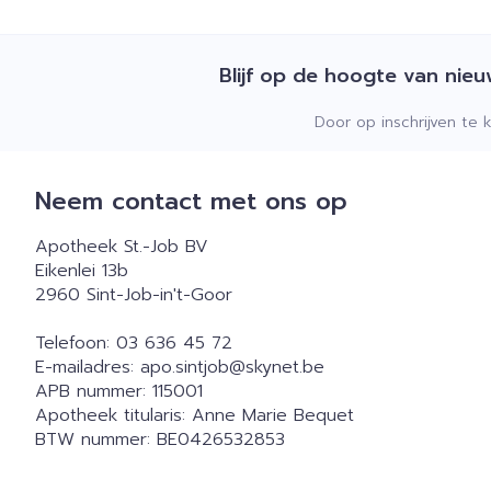
Blijf op de hoogte van nie
Door op inschrijven te 
Neem contact met ons op
Apotheek St.-Job BV
Eikenlei 13b
2960
Sint-Job-in't-Goor
Telefoon:
03 636 45 72
E-mailadres:
apo.sintjob@
skynet.be
APB nummer:
115001
Apotheek titularis:
Anne Marie Bequet
BTW nummer:
BE0426532853