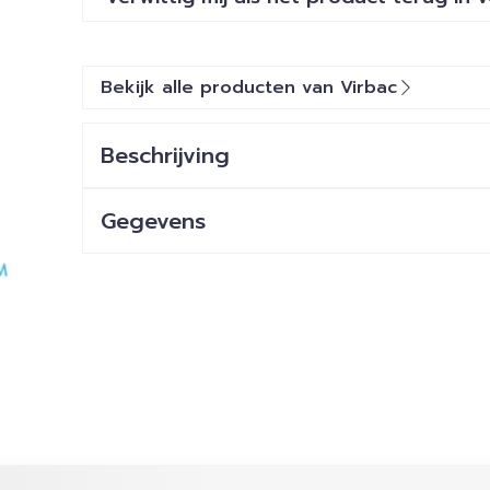
Bekijk alle producten van Virbac
Beschrijving
Gegevens
ijk met de tabtoets. Je kunt de carrousel overslaan of dir