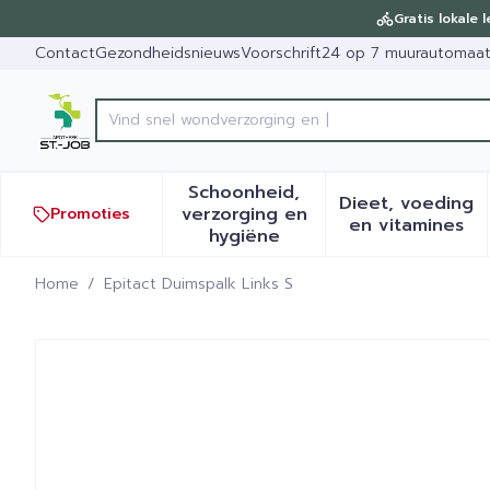
Ga naar de inhoud
Dia 1 van 1
Gratis lokale 
Contact
Gezondheidsnieuws
Voorschrift
24 op 7 muurautomaa
Product, merk, categorie...
Schoonheid,
Dieet, voeding
verzorging en
Promoties
Toon submenu voor Schoonh
Toon sub
en vitamines
hygiëne
Home
/
Epitact Duimspalk Links S
Epitact Duimspalk Links S