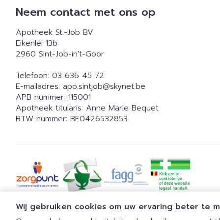
Neem contact met ons op
Apotheek St.-Job BV
Eikenlei 13b
2960
Sint-Job-in't-Goor
Telefoon:
03 636 45 72
E-mailadres:
apo.sintjob@
skynet.be
APB nummer:
115001
Apotheek titularis:
Anne Marie Bequet
BTW nummer:
BE0426532853
Wij gebruiken cookies om uw ervaring beter te 