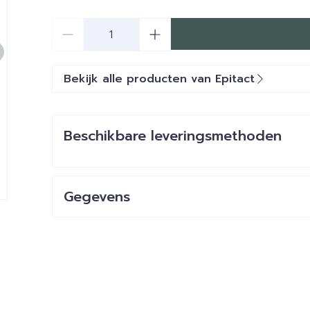
Aantal
Bekijk alle producten van Epitact
Beschikbare leveringsmethoden
Gegevens
CNK
3816246
Organisaties
Millet Innovation, Patch 
Merken
Epitact