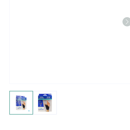
View larger image
View larger image