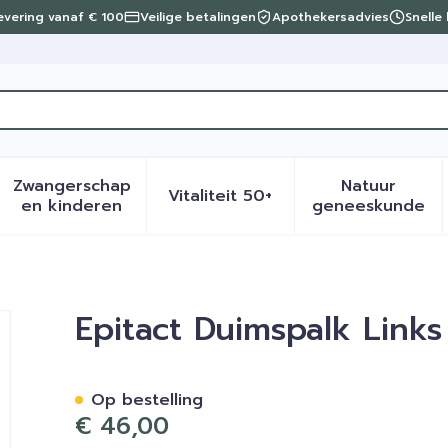
levering vanaf € 100
Veilige betalingen
Apothekersadvies
Snelle
t
Zwangerschap
Natuur
Vitaliteit 50+
eid, verzorging en hygiëne categorie
menu voor Dieet, voeding en vitamines categorie
Toon submenu voor Zwangerschap en kinder
Toon submenu voor Vitalite
Toon sub
en kinderen
geneeskunde
Epitact Duimspalk Links
Op bestelling
€ 46,00