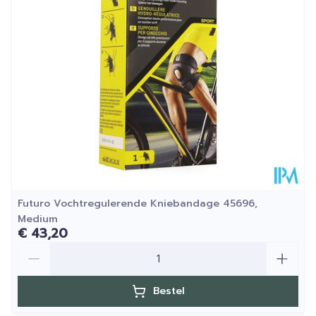
Kamertemperatuur (15°C -
Behoud
25°C)
Futuro Vochtregulerende Kniebandage 45696,
Medium
€ 43,20
Aantal
Bestel