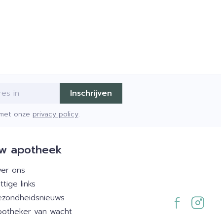
Inschrijven
d met onze
privacy policy
.
w apotheek
er ons
ttige links
zondheidsnieuws
otheker van wacht