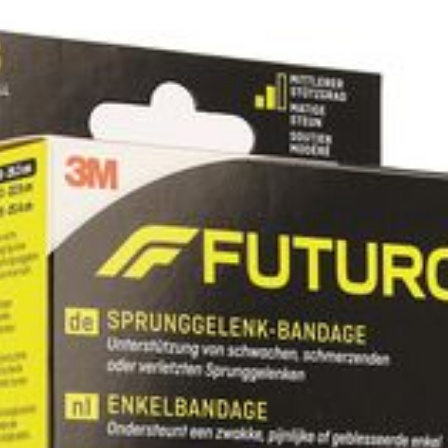
Lengte
226 mm
Diepte
53 mm
Hoeveelheid
1
Verpakking
Behoud
Kamertemperatuur (15°C 