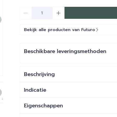
Aantal
Bekijk alle producten van Futuro
Beschikbare leveringsmethoden
Beschrijving
e
larger image
View larger image
View larger image
View larger image
View larger image
View large
Indicatie
Eigenschappen
Helpt bij het stabiliseren en ondersteunen van