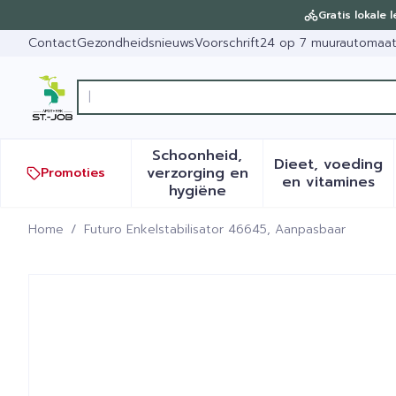
Ga naar de inhoud
Dia 1 van 1
Gratis lokale 
Contact
Gezondheidsnieuws
Voorschrift
24 op 7 muurautomaa
Op zoek naa
Product, merk, categorie...
Schoonheid,
Dieet, voeding
verzorging en
Promoties
Toon submenu voor Schoonh
Toon sub
en vitamines
hygiëne
Home
/
Futuro Enkelstabilisator 46645, Aanpasbaar
Futuro Enkelstabilisator 