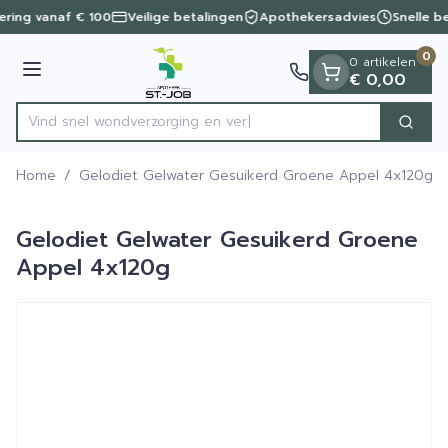
Dia 1 van 1
Ga naar de inhoud
vering vanaf € 100
Veilige betalingen
Apothekersadvies
Snelle b
0
0 artikelen
Menu
€ 0,00
Vind snel wondverzorgin
Zoek
Product, merk, categorie...
Home
/
Gelodiet Gelwater Gesuikerd Groene Appel 4x120g
Gelodiet Gelwater Gesuikerd Groene
Appel 4x120g