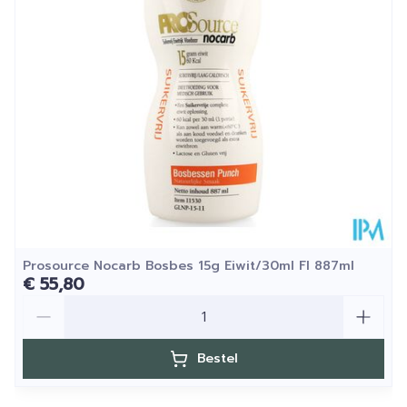
Dieetbeperkingen
Glutenvrij
Kamertemperatuur (15°C
Behoud
- 25°C)
Prosource Nocarb Bosbes 15g Eiwit/30ml Fl 887ml
€ 55,80
Aantal
Bestel