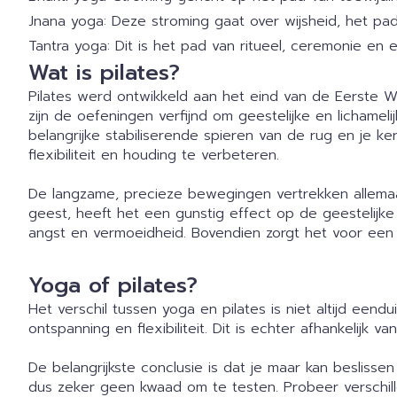
Jnana yoga: Deze stroming gaat over wijsheid, het pad
Tantra yoga: Dit is het pad van ritueel, ceremonie en 
Wat is pilates?
Pilates werd ontwikkeld aan het eind van de Eerste W
zijn de oefeningen verfijnd om geestelijke en lichame
belangrijke stabiliserende spieren van de rug en je k
flexibiliteit en houding te verbeteren.
De langzame, precieze bewegingen vertrekken allemaa
geest, heeft het een gunstig effect op de geestelijk
angst en vermoeidheid. Bovendien zorgt het voor een
Yoga of pilates?
Het verschil tussen yoga en pilates is niet altijd eend
ontspanning en flexibiliteit. Dit is echter afhankelijk v
De belangrijkste conclusie is dat je maar kan beslisse
dus zeker geen kwaad om te testen. Probeer verschille