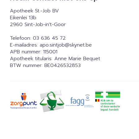
Apotheek St.-Job BV
Eikenlei 13b
2960
Sint-Job-in't-Goor
Telefoon:
03 636 45 72
E-mailadres:
apo.sintjob@
skynet.be
APB nummer:
115001
Apotheek titularis:
Anne Marie Bequet
BTW nummer:
BE0426532853