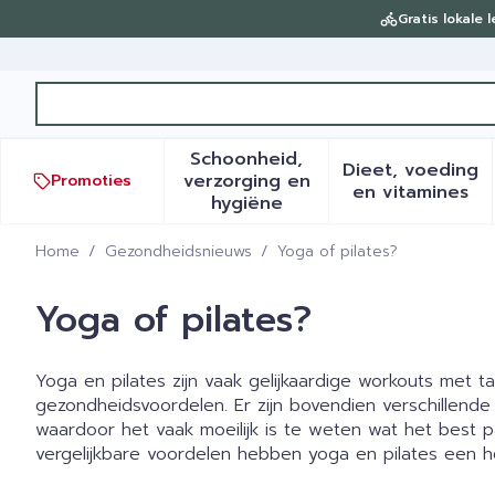
Ga naar de inhoud
Gratis lokale 
Product, merk, categorie...
Schoonheid,
Dieet, voeding
verzorging en
Promoties
Toon submenu voor Schoonh
Toon sub
en vitamines
hygiëne
Home
/
Gezondheidsnieuws
/
Yoga of pilates?
Yoga of pilates?
Yoga en pilates zijn vaak gelijkaardige workouts met tal
gezondheidsvoordelen. Er zijn bovendien verschillende 
waardoor het vaak moeilijk is te weten wat het best p
vergelijkbare voordelen hebben yoga en pilates een 