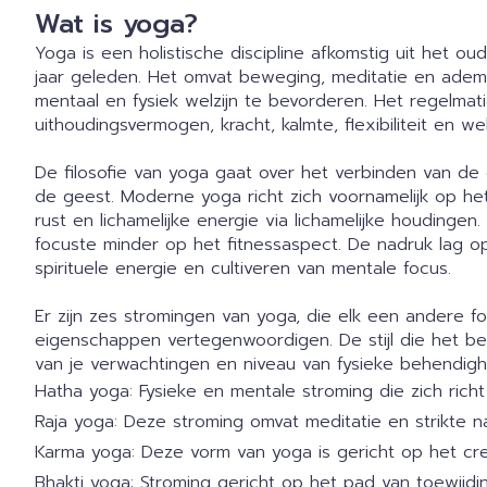
Wat is yoga?
Yoga is een holistische discipline afkomstig uit het o
jaar geleden. Het omvat beweging, meditatie en adem
mentaal en fysiek welzijn te bevorderen. Het regelmat
uithoudingsvermogen, kracht, kalmte, flexibiliteit en we
De filosofie van yoga gaat over het verbinden van de
de geest. Moderne yoga richt zich voornamelijk op het 
rust en lichamelijke energie via lichamelijke houding
focuste minder op het fitnessaspect. De nadruk lag o
spirituele energie en cultiveren van mentale focus.
Er zijn zes stromingen van yoga, die elk een andere f
eigenschappen vertegenwoordigen. De stijl die het best
van je verwachtingen en niveau van fysieke behendigh
Hatha yoga: Fysieke en mentale stroming die zich rich
Raja yoga: Deze stroming omvat meditatie en strikte na
Karma yoga: Deze vorm van yoga is gericht op het cre
Bhakti yoga: Stroming gericht op het pad van toewijdin