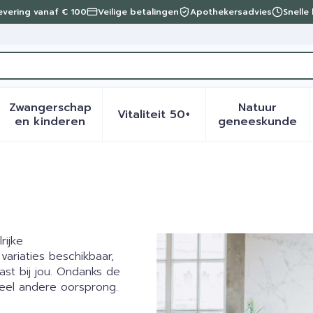
levering vanaf € 100
Veilige betalingen
Apothekersadvies
Snelle
Zwangerschap
Natuur
Vitaliteit 50+
eid, verzorging en hygiëne categorie
menu voor Dieet, voeding en vitamines categorie
Toon submenu voor Zwangerschap en kinder
Toon submenu voor Vitalite
Toon sub
en kinderen
geneeskunde
rijke
variaties beschikbaar,
ast bij jou. Ondanks de
heel andere oorsprong.