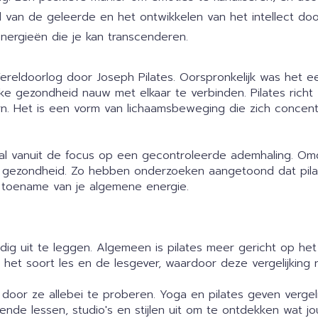
 van de geleerde en het ontwikkelen van het intellect doo
energieën die je kan transcenderen.
ereldoorlog door Joseph Pilates. Oorspronkelijk was het 
lijke gezondheid nauw met elkaar te verbinden. Pilates ric
ern. Het is een vorm van lichaamsbeweging die zich concen
l vanuit de focus op een gecontroleerde ademhaling. Omda
e gezondheid. Zo hebben onderzoeken aangetoond dat pilat
 toename van je algemene energie.
uidig uit te leggen. Algemeen is pilates meer gericht op het
an het soort les en de lesgever, waardoor deze vergelijking ni
n door ze allebei te proberen. Yoga en pilates geven vergel
nde lessen, studio's en stijlen uit om te ontdekken wat jo