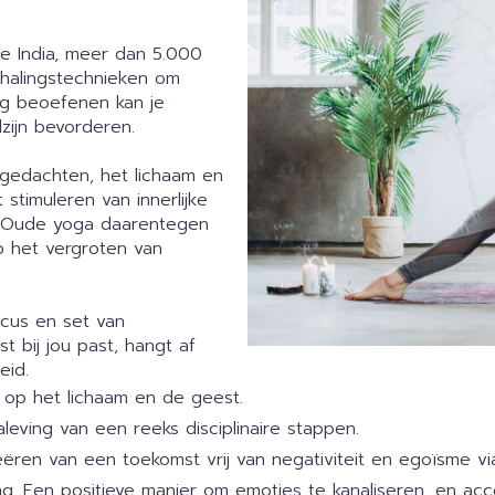
ude India, meer dan 5.000
halingstechnieken om
ig beoefenen kan je
lzijn bevorderen.
 gedachten, het lichaam en
stimuleren van innerlijke
en. Oude yoga daarentegen
p het vergroten van
ocus en set van
 bij jou past, hangt af
eid.
t op het lichaam en de geest.
leving van een reeks disciplinaire stappen.
ëren van een toekomst vrij van negativiteit en egoïsme vi
g. Een positieve manier om emoties te kanaliseren, en accep