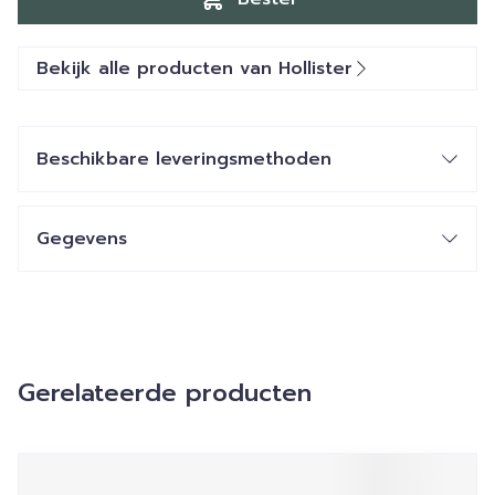
Bekijk alle producten van Hollister
Beschikbare leveringsmethoden
Gegevens
Gerelateerde producten
Navigeren door de elementen van de carrousel is mogelij
Druk om carrousel over te slaan
Druk op om naar carrouselnavigatie te gaan