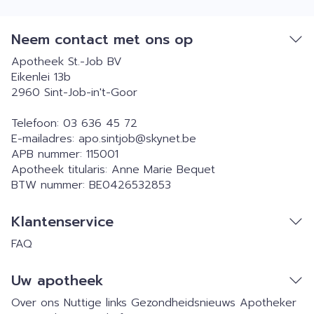
Neem contact met ons op
Apotheek St.-Job BV
Eikenlei 13b
2960
Sint-Job-in't-Goor
Telefoon:
03 636 45 72
E-mailadres:
apo.sintjob@
skynet.be
APB nummer:
115001
Apotheek titularis:
Anne Marie Bequet
BTW nummer:
BE0426532853
Klantenservice
FAQ
Uw apotheek
Over ons
Nuttige links
Gezondheidsnieuws
Apotheker