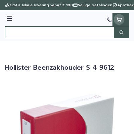
Ga naar de inhoud
Gratis lokale levering vanaf € 100
Veilige betalingen
Apothek
Menu
Zoek
Product, merk, categorie...
Hollister Beenzakhouder S 4 9612