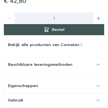
€ 42,80
Aantal
Bestel
Bekijk alle producten van Convatec
Beschikbare leveringsmethoden
Eigenschappen
Flexibele huidplaat
13-35mm
Gebruik
13-48mm
Coleostoma, Ileostoma & Urostoma