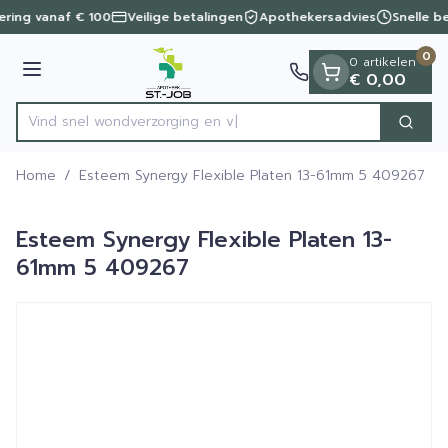
Dia 1 van 1
Ga naar de inhoud
vering vanaf € 100
Veilige betalingen
Apothekersadvies
Snelle b
0
0 artikelen
Menu
€ 0,00
Vind snel wondverzorg
Zoek
Product, merk, categorie...
Home
/
Esteem Synergy Flexible Platen 13-61mm 5 409267
Esteem Synergy Flexible Platen 13-
61mm 5 409267