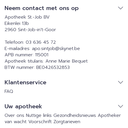
Neem contact met ons op
Apotheek St.-Job BV
Eikenlei 13b
2960
Sint-Job-in't-Goor
Telefoon:
03 636 45 72
E-mailadres:
apo.sintjob@
skynet.be
APB nummer:
115001
Apotheek titularis:
Anne Marie Bequet
BTW nummer:
BE0426532853
Klantenservice
FAQ
Uw apotheek
Over ons
Nuttige links
Gezondheidsnieuws
Apotheker
van wacht
Voorschrift
Zorgtarieven