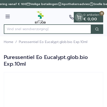
Dia 1 van 1
Ga naar de inhoud
vering vanaf € 100
Veilige betalingen
Apothekersadvies
Snelle b
0
0 artikelen
Menu
€ 0,00
Vind snel wondve
Zoek
Product, merk, categorie...
Home
/
Puressentiel Eo Eucalypt.glob.bio Exp.10ml
Puressentiel Eo Eucalypt.glob.bio
Exp.10ml