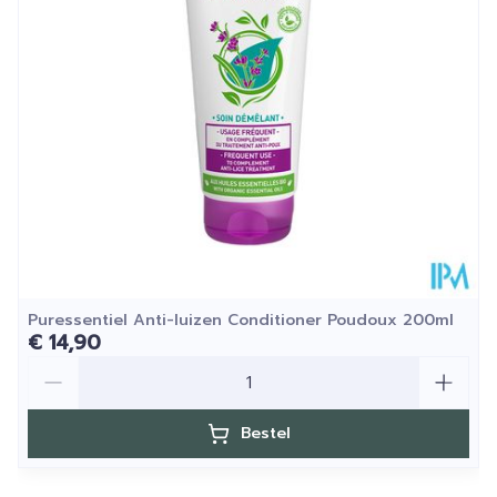
Hoeveelheid
10
Verpakking
Dieetbeperkingen
Bio
Kamertemperatuur (15°C
Behoud
- 25°C)
Puressentiel Anti-luizen Conditioner Poudoux 200ml
€ 14,90
Aantal
Bestel