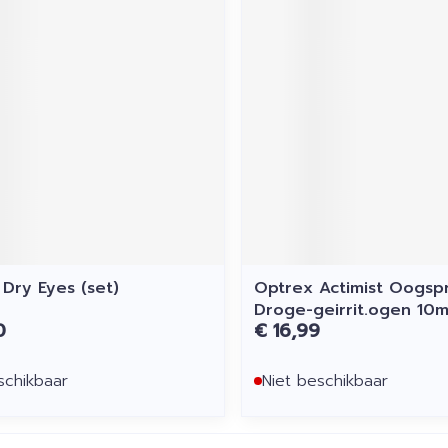
 Dry Eyes (set)
Optrex Actimist Oogsp
Droge-geirrit.ogen 10m
0
€ 16,99
schikbaar
Niet beschikbaar