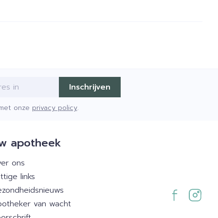
Inschrijven
d met onze
privacy policy
.
w apotheek
er ons
ttige links
zondheidsnieuws
otheker van wacht
orschrift