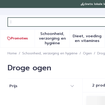
Ga naar de inhoud
Gratis lokale 
Product, merk, categorie...
Schoonheid,
Dieet, voeding
verzorging en
Promoties
Toon submenu voor Schoonh
Toon sub
en vitamines
hygiëne
Home
/
Schoonheid, verzorging en hygiëne
/
Ogen
/
Drog
Droge ogen
Doorgaan naar productlijst
2
prod
Prijs
filter