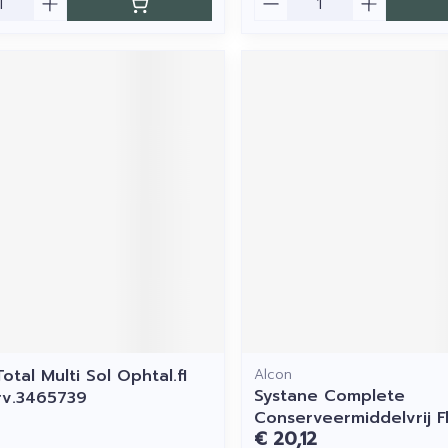
otal Multi Sol Ophtal.fl
Alcon
Systane Complete
rv.3465739
Conserveermiddelvrij F
€ 20,12