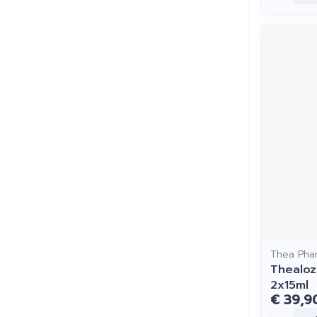
Thea Pha
Thealo
2x15ml
€ 39,9
Aantal