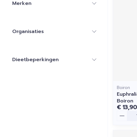
Merken
filter
Organisaties
filter
Dieetbeperkingen
filter
Boiron
Euphrali
Boiron
€ 13,90
Aantal