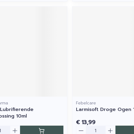
arma
Febelcare
 Lubrifierende
Larmisoft Droge Ogen 
ssing 10ml
€ 13,99
Aantal