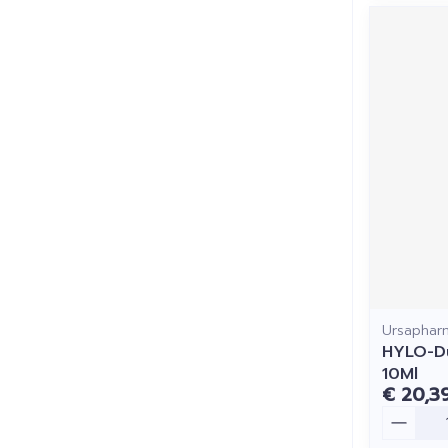
Ursaphar
HYLO-Du
10Ml
€ 20,3
Aantal