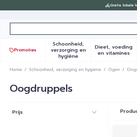
Ga naar de inhoud
Gratis lokale 
Product, merk, categorie...
Schoonheid,
Dieet, voeding
verzorging en
Promoties
Toon submenu voor Schoonh
Toon sub
en vitamines
hygiëne
Home
/
Schoonheid, verzorging en hygiëne
/
Ogen
/
Oogd
Oogdruppels
Doorgaan naar productlijst
Produ
Prijs
filter