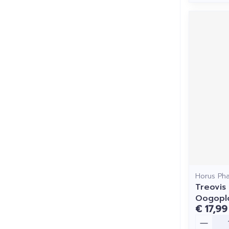
Horus Ph
Treovis
Oogoplo
€ 17,99
Aantal