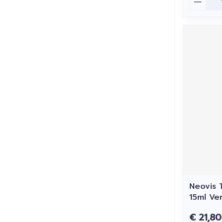
Neovis T
15ml Ve
€ 21,80