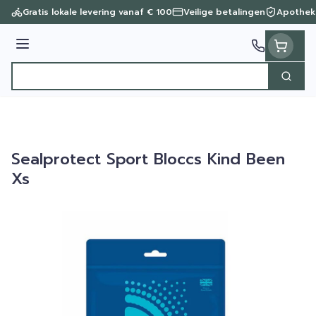
Ga naar de inhoud
Gratis lokale levering vanaf € 100
Veilige betalingen
Apothek
Menu
Zoek
Product, merk, categorie...
Sealprotect Sport Bloccs Kind Been
Xs