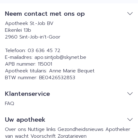
Neem contact met ons op
Apotheek St.-Job BV
Eikenlei 13b
2960
Sint-Job-in't-Goor
Telefoon:
03 636 45 72
E-mailadres:
apo.sintjob@
skynet.be
APB nummer:
115001
Apotheek titularis:
Anne Marie Bequet
BTW nummer:
BE0426532853
Klantenservice
FAQ
Uw apotheek
Over ons
Nuttige links
Gezondheidsnieuws
Apotheker
van wacht
Voorschrift
Zorgtarieven