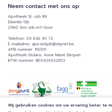
Neem contact met ons op
Apotheek St.-Job BV
Eikenlei 13b
2960
Sint-Job-in't-Goor
Telefoon:
03 636 45 72
E-mailadres:
apo.sintjob@
skynet.be
APB nummer:
115001
Apotheek titularis:
Anne Marie Bequet
BTW nummer:
BE0426532853
Wij gebruiken cookies om uw ervaring beter te 