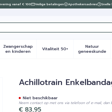
levering vanaf € 100
Veilige betalingen
Apothekersadvies
Snelle
t
Zwangerschap
Natuur
Vitaliteit 50+
eid, verzorging en hygiëne categorie
menu voor Dieet, voeding en vitamines categorie
Toon submenu voor Zwangerschap en kinder
Toon submenu voor Vitalite
Toon sub
en kinderen
geneeskunde
 Beige M4
Achillotrain Enkelband
Niet beschikbaar
Neem contact op met ons via telefoon of e-mail, dan
€ 83,95