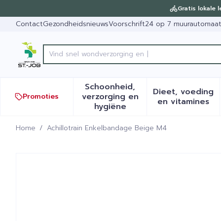
Ga naar de inhoud
Dia 1 van 1
Gratis lokale 
Contact
Gezondheidsnieuws
Voorschrift
24 op 7 muurautomaa
Product, merk, categorie...
Schoonheid,
Dieet, voeding
verzorging en
Promoties
Toon submenu voor Schoonh
Toon sub
en vitamines
hygiëne
Home
/
Achillotrain Enkelbandage Beige M4
Achillotrain Enkelbandage