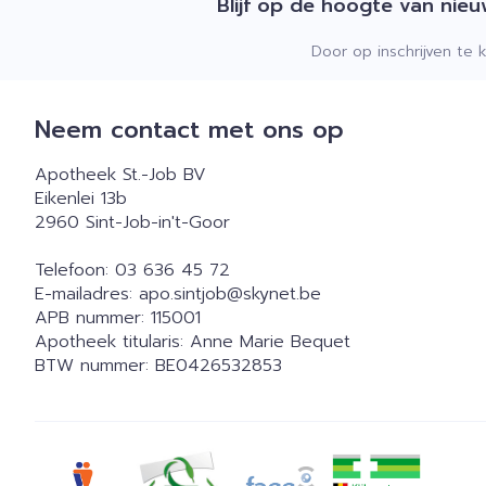
Blijf op de hoogte van nie
Door op inschrijven te 
Neem contact met ons op
Apotheek St.-Job BV
Eikenlei 13b
2960
Sint-Job-in't-Goor
Telefoon:
03 636 45 72
E-mailadres:
apo.sintjob@
skynet.be
APB nummer:
115001
Apotheek titularis:
Anne Marie Bequet
BTW nummer:
BE0426532853