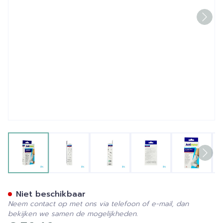
View larger image
View larger image
View larger image
View larger image
View la
Actimove Talomotion Recht
Niet beschikbaar
Neem contact op met ons via telefoon of e-mail, dan
bekijken we samen de mogelijkheden.