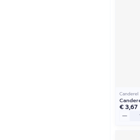
Canderel
Candere
€ 3,67
Aantal