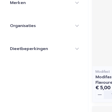
Merken
filter
Organisaties
filter
Dieetbeperkingen
filter
Modifast
Modifas
Flavour
€ 5,00
Aantal