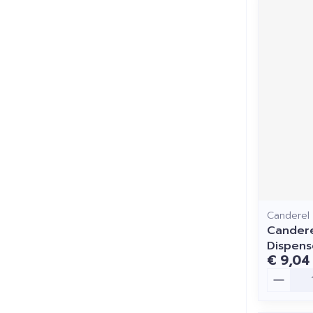
Canderel
Candere
Dispens
€ 9,04
Aantal