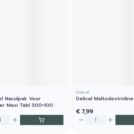
Delical
l Navulpak Voor
Delical Maltodextridin
er Maxi Tabl 500+100
€ 7,99
Aantal