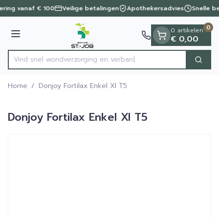
Dia 1 van 1
Ga naar de inhoud
vering vanaf € 100
Veilige betalingen
Apothekersadvies
Snelle b
0
0 artikelen
Menu
€ 0,00
Vind snel wondverzorging e
Zoek
Product, merk, categorie...
Home
/
Donjoy Fortilax Enkel Xl T5
Donjoy Fortilax Enkel Xl T5