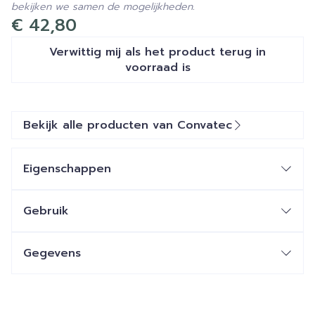
bekijken we samen de mogelijkheden.
€ 42,80
Verwittig mij als het product terug in
voorraad is
Bekijk alle producten van Convatec
Eigenschappen
Flexibele huidplaat
13-35mm
Gebruik
13-48mm
Coleostoma, Ileostoma & Urostoma
13-61mm
Dag- & nachtzakken
Gegevens
Stomahesive huidplaat
Reizen, activiteit
13-35mm
CNK
1766880
Baden & Zwemmen
13-48mm
Gevoeligheid, gevoelige huid