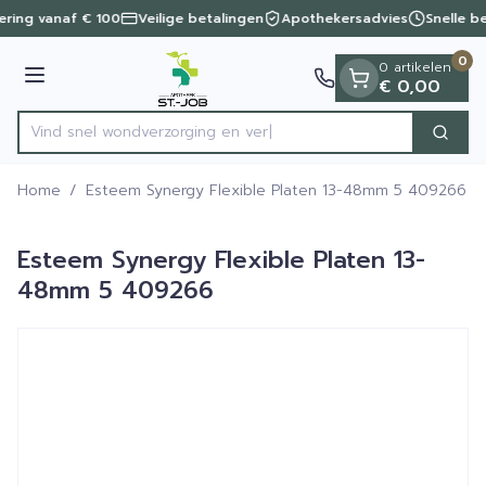
Dia 1 van 1
Ga naar de inhoud
vering vanaf € 100
Veilige betalingen
Apothekersadvies
Snelle b
0
0 artikelen
Menu
€ 0,00
Vind snel wondverzorgin
Zoek
Product, merk, categorie...
Home
/
Esteem Synergy Flexible Platen 13-48mm 5 409266
Esteem Synergy Flexible Platen 13-
48mm 5 409266