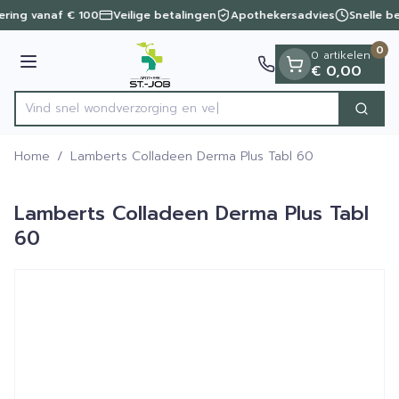
Dia 1 van 1
Ga naar de inhoud
vering vanaf € 100
Veilige betalingen
Apothekersadvies
Snelle b
0
0 artikelen
Menu
€ 0,00
Vind snel wondverzorgi
Zoek
Product, merk, categorie...
Home
/
Lamberts Colladeen Derma Plus Tabl 60
Lamberts Colladeen Derma Plus Tabl
60