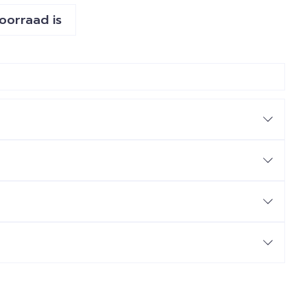
voorraad is
e
IES