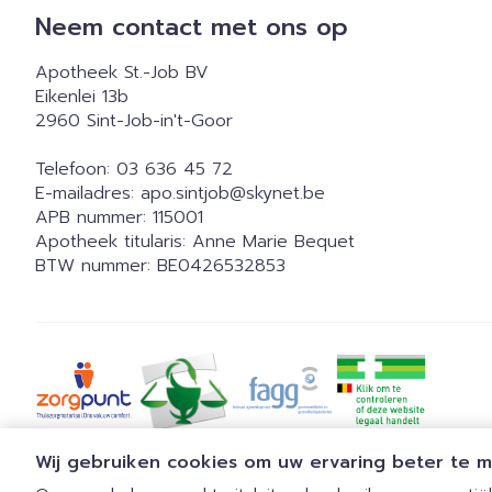
Neem contact met ons op
Apotheek St.-Job BV
Eikenlei 13b
2960
Sint-Job-in't-Goor
Telefoon:
03 636 45 72
E-mailadres:
apo.sintjob@
skynet.be
APB nummer:
115001
Apotheek titularis:
Anne Marie Bequet
BTW nummer:
BE0426532853
Wij gebruiken cookies om uw ervaring beter te 