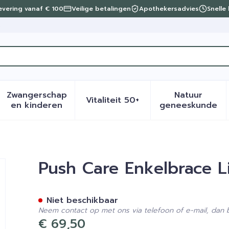
levering vanaf € 100
Veilige betalingen
Apothekersadvies
Snelle
t
Zwangerschap
Natuur
Vitaliteit 50+
eid, verzorging en hygiëne categorie
menu voor Dieet, voeding en vitamines categorie
Toon submenu voor Zwangerschap en kinder
Toon submenu voor Vitalite
Toon sub
en kinderen
geneeskunde
ks 29-32cm T2
Push Care Enkelbrace L
Niet beschikbaar
Neem contact op met ons via telefoon of e-mail, dan
€ 69,50