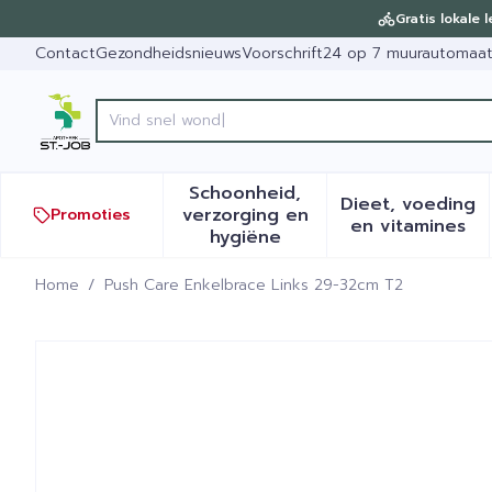
Ga naar de inhoud
Dia 1 van 1
Gratis lokale 
Contact
Gezondheidsnieuws
Voorschrift
24 op 7 muurautomaa
Ont
Product, merk, categorie...
Schoonheid,
Dieet, voeding
verzorging en
Promoties
Toon submenu voor Schoonh
Toon sub
en vitamines
hygiëne
Home
/
Push Care Enkelbrace Links 29-32cm T2
Push Care Enkelbrace Lin