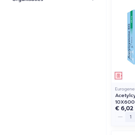
filter
Genees
Eurogener
Acetylc
10X60
€ 6,02
Aantal