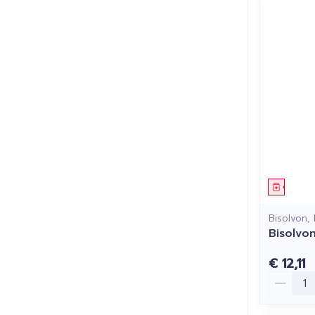
Genees
Bisolvon,
Bisolvo
€ 12,11
Aantal