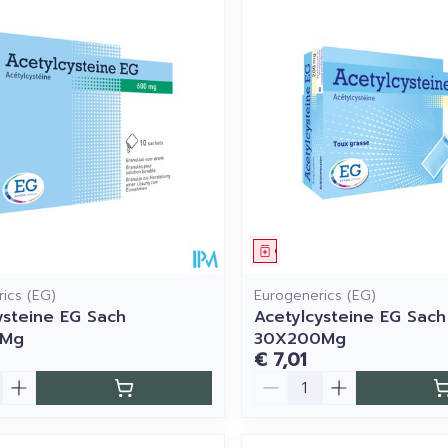
middel
Geneesmiddel
ics (EG)
Eurogenerics (EG)
ysteine EG Sach
Acetylcysteine EG Sach
0Mg
30X200Mg
€ 7,01
Aantal