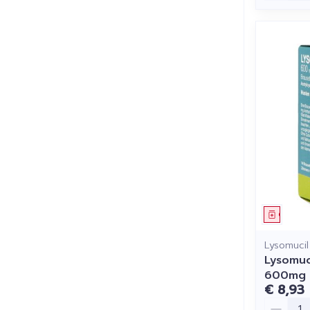
Genees
Lysomucil
Lysomuc
600mg
€ 8,93
Aantal