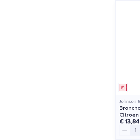
Genees
Johnson 
Broncho
Citroen
€ 13,84
Aantal