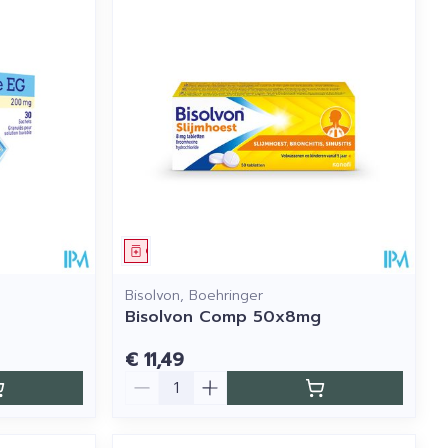
Geneesmiddel
Bisolvon, Boehringer
Bisolvon Comp 50x8mg
€ 11,49
Aantal