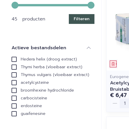
Gebruik de pijltjestoetsen links en rechts om de min
45 producten
Filteren
Actieve bestandsdelen
filter
Hedera helix (droog extract)
Genees
Thymi herba (vloeibaar extract)
Thymus vulgaris (vloeibaar extract)
Eurogener
Acetylc
acetylcysteïne
Bruista
broomhexine hydrochloride
€ 6,47
carbocisteïne
Aantal
erdosteïne
guaifenesine