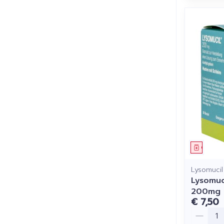
Genees
Lysomucil
Lysomuc
200mg
€ 7,50
Aantal