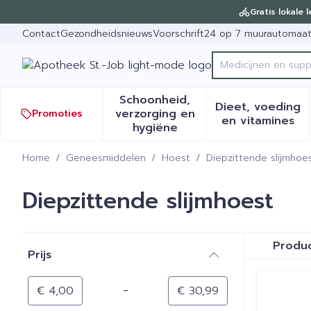
Ga naar de inhoud
Dia 1 van 1
Gratis lokale 
Contact
Gezondheidsnieuws
Voorschrift
24 op 7 muurautomaa
Product, merk, ca
Schoonheid,
Dieet, voeding
verzorging en
Promoties
Toon submenu voor Schoonh
Toon sub
en vitamines
hygiëne
Home
/
Geneesmiddelen
/
Hoest
/
Diepzittende slijmhoe
Diepzittende slijmhoest
Doorgaan naar productlijst
Produ
Prijs
filter
-
Minimumwaarde
Maximale waarde
€ 4,00
€ 30,99