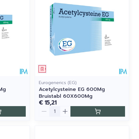
Geneesmiddel
Eurogenerics (EG)
0Mg
Acetylcysteine EG 600Mg
Bruistabl 60X600Mg
€ 15,21
Aantal