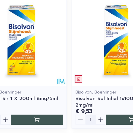
middel
Geneesmiddel
 Boehringer
Bisolvon, Boehringer
n Sir 1 X 200ml 8mg/5ml
Bisolvon Sol Inhal 1x10
2mg/ml
€ 9,53
Aantal