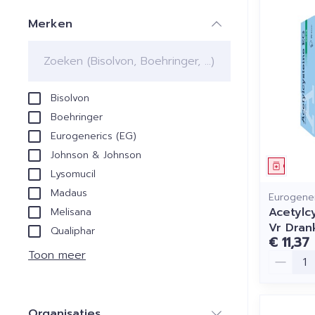
Merken
filter
Bisolvon
Boehringer
Eurogenerics (EG)
Johnson & Johnson
Genees
Lysomucil
Madaus
Eurogener
Acetylc
Melisana
Vr Dran
Qualiphar
€ 11,37
Toon meer
Aantal
Organisaties