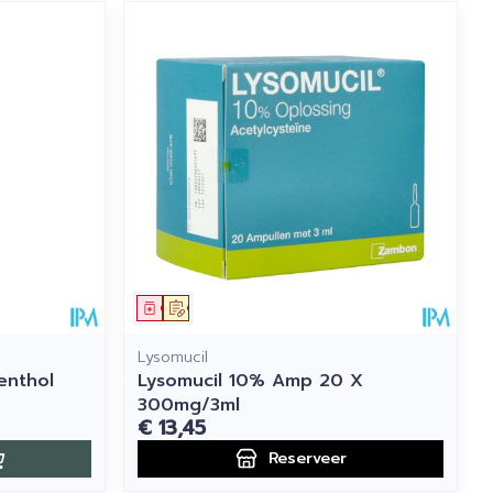
Geneesmiddel
Op voorschrift
Lysomucil
enthol
Lysomucil 10% Amp 20 X
300mg/3ml
€ 13,45
Reserveer