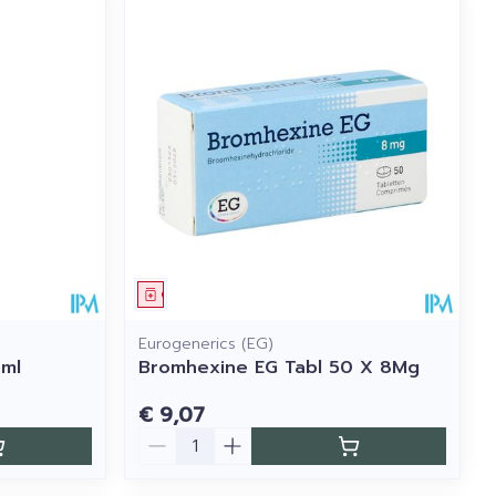
Geneesmiddel
Eurogenerics (EG)
0ml
Bromhexine EG Tabl 50 X 8Mg
€ 9,07
Aantal