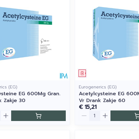
middel
Geneesmiddel
ics (EG)
Eurogenerics (EG)
ysteine EG 600Mg Gran.
Acetylcysteine EG 600
k Zakje 30
Vr Drank Zakje 60
€ 15,21
Aantal