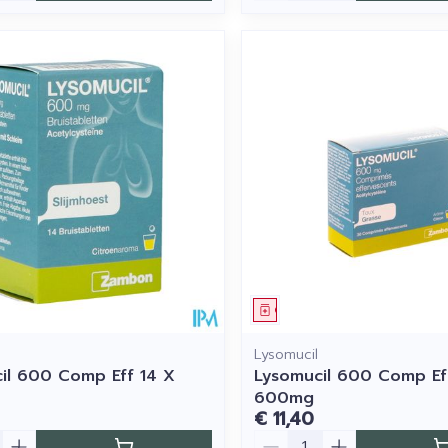
middel
Geneesmiddel
Lysomucil
il 600 Comp Eff 14 X
Lysomucil 600 Comp Ef
600mg
€ 11,40
Aantal