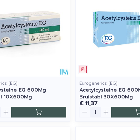
imale en maximale prijswaarden aan te passen.
middel
Geneesmiddel
ics (EG)
Eurogenerics (EG)
ysteine EG 600Mg
Acetylcysteine EG 60
bl 10X600Mg
Bruistabl 30X600Mg
€ 11,37
Aantal