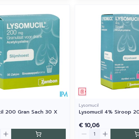
middel
Geneesmiddel
Lysomucil
il 200 Gran Sach 30 X
Lysomucil 4% Siroop 2
€ 10,06
Aantal