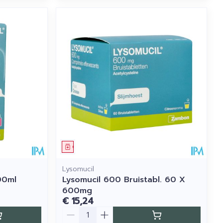
Geneesmiddel
Lysomucil
00ml
Lysomucil 600 Bruistabl. 60 X
600mg
€ 15,24
Aantal