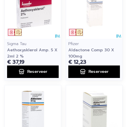
Geneesmiddel
Op voorschrift
Geneesmiddel
Op voorschrift
Sigma Tau
Pfizer
Aethoxysklerol Amp. 5 X
Aldactone Comp 30 X
2ml 2 %
100mg
€ 37,19
€ 12,23
Reserveer
Reserveer