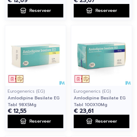
€ 12,69
€ 23,67
Reserveer
Reserveer
Geneesmiddel
Op voorschrift
Geneesmiddel
Op voorschrift
Eurogenerics (EG)
Eurogenerics (EG)
Amlodipine Besilate EG
Amlodipine Besilate EG
Tabl 98X5Mg
Tabl 100X10Mg
€ 12,55
€ 23,61
Reserveer
Reserveer