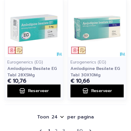
Geneesmiddel
Op voorschrift
Geneesmiddel
Op voorschrift
Eurogenerics (EG)
Eurogenerics (EG)
Amlodipine Besilate EG
Amlodipine Besilate EG
Tabl 28X5Mg
Tabl 30X10Mg
€ 10,76
€ 10,66
Reserveer
Reserveer
Toon
per pagina
Pagina's
U lees momenteel pagina
Pagina
Pagina
Pagina