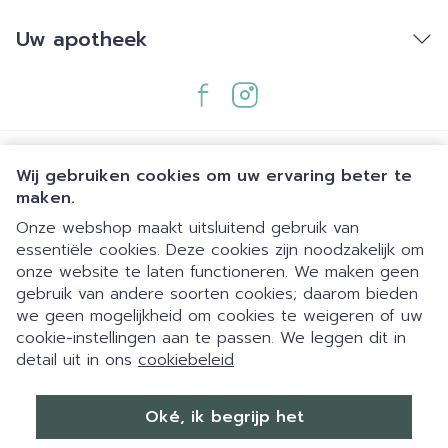
Uw apotheek
Wij gebruiken cookies om uw ervaring beter te
maken.
Onze webshop maakt uitsluitend gebruik van
essentiële cookies. Deze cookies zijn noodzakelijk om
Juridische links
onze website te laten functioneren. We maken geen
gebruik van andere soorten cookies; daarom bieden
we geen mogelijkheid om cookies te weigeren of uw
cookie-instellingen aan te passen. We leggen dit in
detail uit in ons
cookiebeleid
Dia 1 van 1
Eigen parking | 24/7 automaat |
Oké, ik begrijp het
Zaterdag open 09:00-12:00