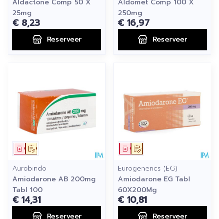
Aldactone Comp 50 X
Aldomet Comp 100 X
25mg
250mg
€ 8,23
€ 16,97
Reserveer
Reserveer
Geneesmiddel
Op voorschrift
Geneesmiddel
Op voorschrift
Aurobindo
Eurogenerics (EG)
Amiodarone AB 200mg
Amiodarone EG Tabl
Tabl 100
60X200Mg
€ 14,31
€ 10,81
Reserveer
Reserveer