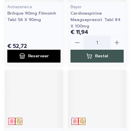
Astrazeneca
Bayer
Brilique 90mg Filmomh
Cardioaspirine
Tabl 56 X 90mg
Maagsapresist. Tabl 84
X 100mg
€ 11,94
Aantal
€ 52,72
Reserveer
Bestel
Geneesmiddel
Op voorschrift
Geneesmiddel
Op voorschrift