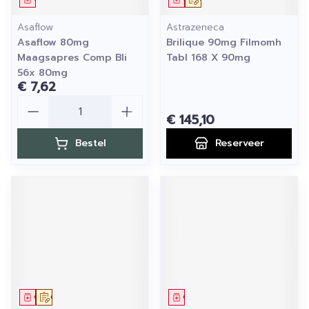
Asaflow
Astrazeneca
Asaflow 80mg
Brilique 90mg Filmomh
Maagsapres Comp Bli
Tabl 168 X 90mg
56x 80mg
€ 7,62
Aantal
€ 145,10
Bestel
Reserveer
Geneesmiddel
Op voorschrift
Geneesmiddel