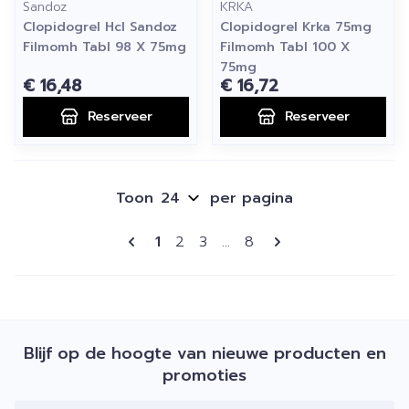
Sandoz
KRKA
Clopidogrel Hcl Sandoz
Clopidogrel Krka 75mg
Filmomh Tabl 98 X 75mg
Filmomh Tabl 100 X
75mg
€ 16,48
€ 16,72
Reserveer
Reserveer
Toon
per pagina
Pagina's
U lees momenteel pagina
Pagina
Pagina
Pagina
1
2
3
...
8
Blijf op de hoogte van nieuwe producten en
promoties