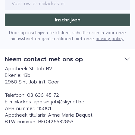
E-mail adres
Inschrijven
Door op inschrijven te klikken, schrijft u zich in voor onze
nieuwsbrief en gaat u akkoord met onze
privacy policy
.
Neem contact met ons op
Apotheek St.-Job BV
Eikenlei 13b
2960
Sint-Job-in't-Goor
Telefoon:
03 636 45 72
E-mailadres:
apo.sintjob@
skynet.be
APB nummer:
115001
Apotheek titularis:
Anne Marie Bequet
BTW nummer:
BE0426532853