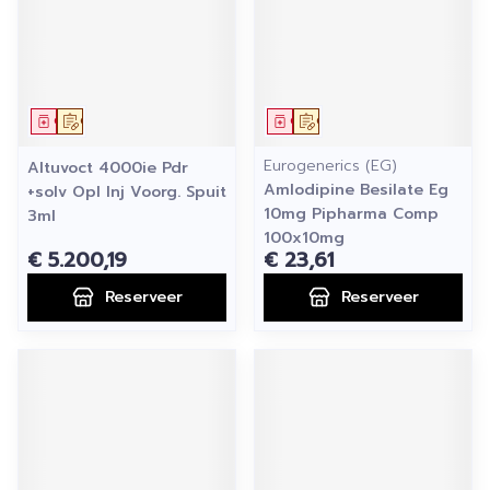
Geneesmiddel
Op voorschrift
Geneesmiddel
Op voorschrift
Eurogenerics (EG)
Altuvoct 4000ie Pdr
Amlodipine Besilate Eg
+solv Opl Inj Voorg. Spuit
10mg Pipharma Comp
3ml
100x10mg
€ 5.200,19
€ 23,61
Reserveer
Reserveer