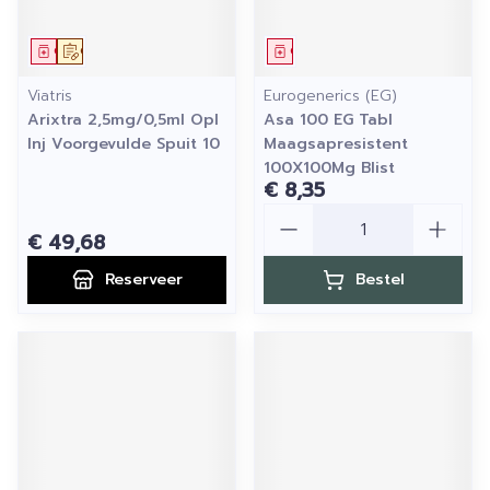
Geneesmiddel
Op voorschrift
Geneesmiddel
Viatris
Eurogenerics (EG)
Arixtra 2,5mg/0,5ml Opl
Asa 100 EG Tabl
Inj Voorgevulde Spuit 10
Maagsapresistent
100X100Mg Blist
€ 8,35
Aantal
€ 49,68
Reserveer
Bestel