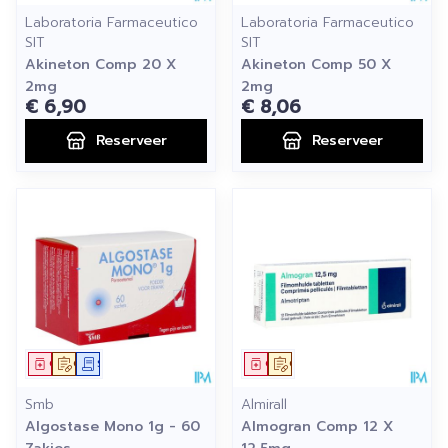
Laboratoria Farmaceutico
Laboratoria Farmaceutico
SIT
SIT
Akineton Comp 20 X
Akineton Comp 50 X
2mg
2mg
€ 6,90
€ 8,06
Reserveer
Reserveer
Geneesmiddel
Op voorschrift
Schriftelijke aanvraag
Geneesmiddel
Op voorschrift
Smb
Almirall
Algostase Mono 1g - 60
Almogran Comp 12 X