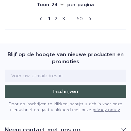
Toon
per pagina
Pagina's
U lees momenteel pagina
Pagina
Pagina
Pagina
1
2
3
...
50
Blijf op de hoogte van nieuwe producten en
promoties
E-mail adres
Inschrijven
Door op inschrijven te klikken, schrijft u zich in voor onze
nieuwsbrief en gaat u akkoord met onze
privacy policy
.
Neem contact met ons op