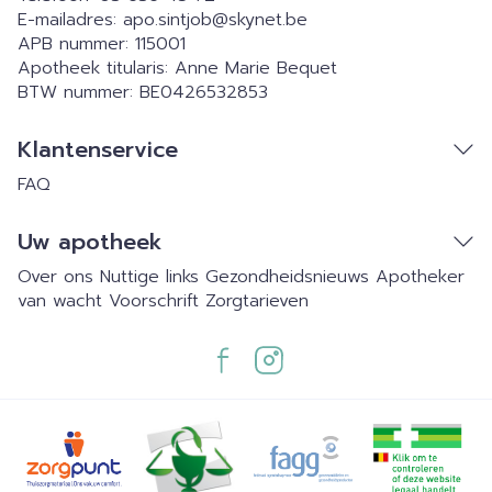
E-mailadres:
apo.sintjob@
skynet.be
APB nummer:
115001
Apotheek titularis:
Anne Marie Bequet
BTW nummer:
BE0426532853
Klantenservice
FAQ
Uw apotheek
Over ons
Nuttige links
Gezondheidsnieuws
Apotheker
van wacht
Voorschrift
Zorgtarieven