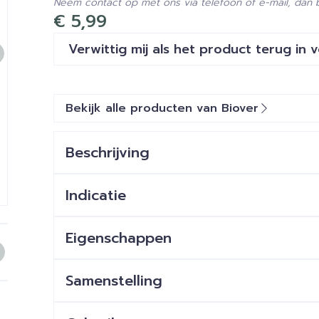
Neem contact op met ons via telefoon of e-mail, dan
€ 5,99
Verwittig mij als het product terug in 
Bekijk alle producten van Biover
Beschrijving
Indicatie
e
larger image
View larger image
View larger image
View larger image
Eigenschappen
Samenstelling