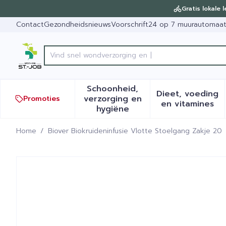
Ga naar de inhoud
Dia 1 van 1
Gratis lokale 
Contact
Gezondheidsnieuws
Voorschrift
24 op 7 muurautomaa
Product, merk, categorie...
Schoonheid,
Dieet, voeding
verzorging en
Promoties
Toon submenu voor Schoonh
Toon sub
en vitamines
hygiëne
Home
/
Biover Biokruideninfusie Vlotte Stoelgang Zakje 20
Biover Biokruideninfusie V