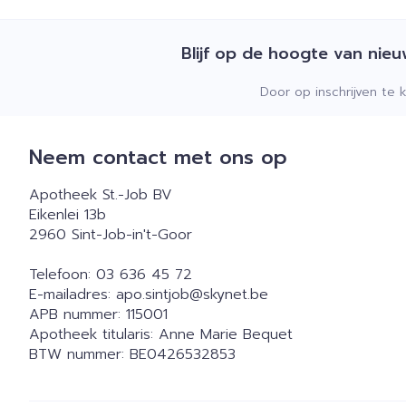
Blijf op de hoogte van nie
Door op inschrijven te 
Neem contact met ons op
Apotheek St.-Job BV
Eikenlei 13b
2960
Sint-Job-in't-Goor
Telefoon:
03 636 45 72
E-mailadres:
apo.sintjob@
skynet.be
APB nummer:
115001
Apotheek titularis:
Anne Marie Bequet
BTW nummer:
BE0426532853