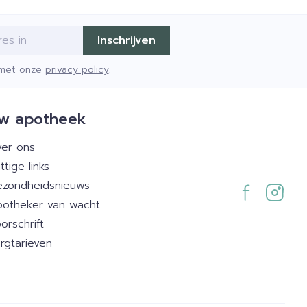
Inschrijven
d met onze
privacy policy
.
w apotheek
er ons
ttige links
zondheidsnieuws
otheker van wacht
orschrift
rgtarieven