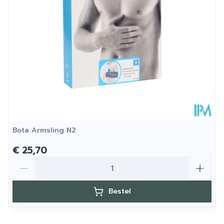
Verpakking
Kamertemperatuur (15°C -
Behoud
25°C)
Bota Armsling N2
€ 25,70
Aantal
Bestel