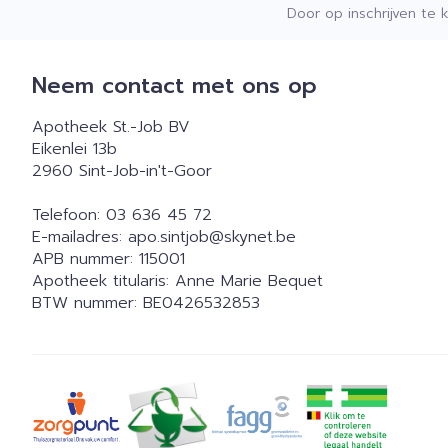
Door op inschrijven te 
Neem contact met ons op
Apotheek St.-Job BV
Eikenlei 13b
2960
Sint-Job-in't-Goor
Telefoon:
03 636 45 72
E-mailadres:
apo.sintjob@
skynet.be
APB nummer:
115001
Apotheek titularis:
Anne Marie Bequet
BTW nummer:
BE0426532853