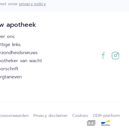
d met onze
privacy policy
.
w apotheek
er ons
ttige links
zondheidsnieuws
otheker van wacht
orschrift
rgtarieven
psvoorwaarden
Privacy disclaimer
Cookies
ODR-platform