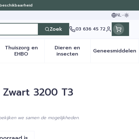
 beschikbaarheid
NL
Oversc
Talen
Zoek
03 636 45 72
Klant menu
Thuiszorg en
Dieren en
Geneesmiddelen
en categorie
it 50+ categorie
menu voor Natuur geneeskunde categorie
Toon submenu voor Thuiszorg en EHBO categ
Toon submenu voor Dieren 
Toon sub
EHBO
insecten
r Zwart 3200 T3
 bekijken we samen de mogelijkheden.
voorraad is