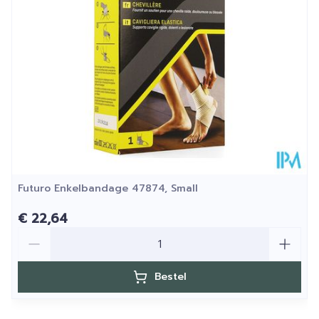
Verpakking
Kamertemperatuur (15°C -
Behoud
25°C)
Futuro Enkelbandage 47874, Small
€ 22,64
Aantal
Bestel