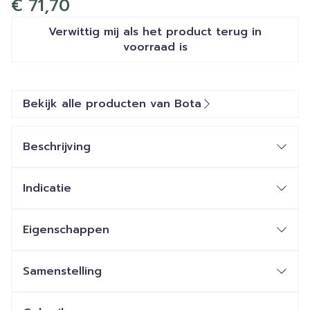
€ 71,70
Verwittig mij als het product terug in
voorraad is
Bekijk alle producten van Bota
Beschrijving
Indicatie
Eigenschappen
Elleboogverband in ademend, hoog elastisch 3D
gebreid materiaal
Samenstelling
Anatomisch gevormd
Masserend en druk verhogend siliconen kussen