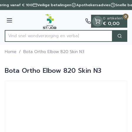
Dia 1 van 1
Ga naar de inhoud
vering vanaf € 100
Veilige betalingen
Apothekersadvies
Snelle b
0
0 artikelen
Menu
€ 0,00
Vind snel wondverzorging
Zoek
Product, merk, categorie...
Home
/
Bota Ortho Elbow 820 Skin N3
Bota Ortho Elbow 820 Skin N3