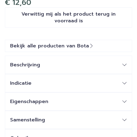
€ 12,60
Verwittig mij als het product terug in
voorraad is
Bekijk alle producten van Bota
Beschrijving
Indicatie
Eigenschappen
STEUNKOUSEN zijn geen ADERSPATKOUSEN.
Ze benaderen sterk een FIJNE STADSKOUS.
Samenstelling
Ze zijn esthetisch en geven een lichte of stevige
steun.