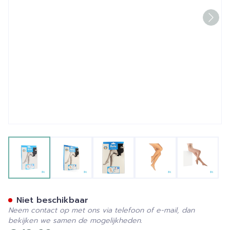
View larger image
View larger image
View larger image
View larger image
View la
Botalux 40 Panty Steun Ch
Niet beschikbaar
Neem contact op met ons via telefoon of e-mail, dan
bekijken we samen de mogelijkheden.