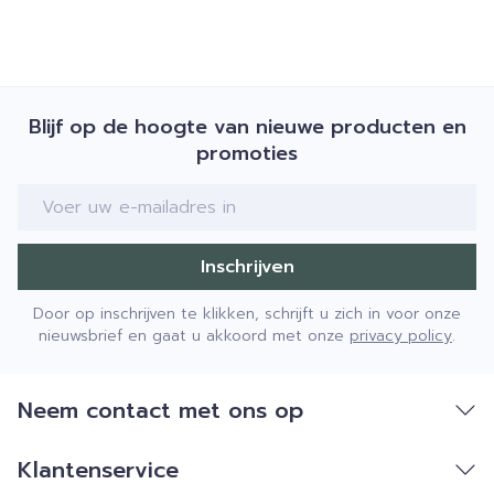
Bewaren op een droge plaats, afgesloten van
het licht.
Niet samen gebruiken met crème, olie of zalf.
Bij onvakkundig gebruik en eigenmachtig
Blijf op de hoogte van nieuwe producten en
aangebrachte veranderingen vervalt elke
promoties
aansprakelijkheid.
E-mail adres
Inschrijven
Door op inschrijven te klikken, schrijft u zich in voor onze
nieuwsbrief en gaat u akkoord met onze
privacy policy
.
Neem contact met ons op
Klantenservice