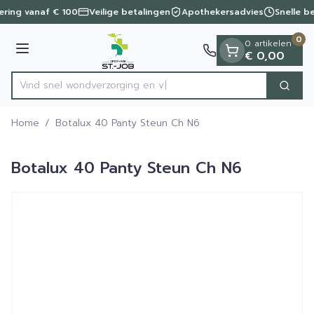
Dia 1 van 1
Ga naar de inhoud
vering vanaf € 100
Veilige betalingen
Apothekersadvies
Snelle b
0
0 artikelen
Menu
€ 0,00
Vind snel wondverzorg
Zoek
Product, merk, categorie...
Home
/
Botalux 40 Panty Steun Ch N6
Botalux 40 Panty Steun Ch N6