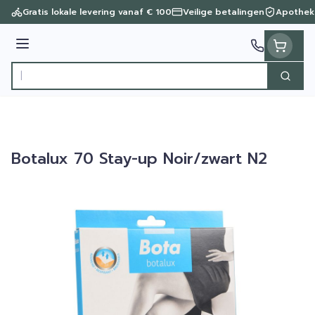
Ga naar de inhoud
Gratis lokale levering vanaf € 100
Veilige betalingen
Apothek
Menu
Zoek
Product, merk, categorie...
Botalux 70 Stay-up Noir/zwart N2