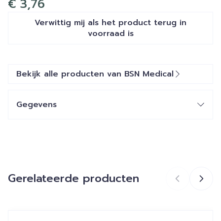
€ 3,76
Verwittig mij als het product terug in
voorraad is
Bekijk alle producten van BSN Medical
Gegevens
CNK
3567047
Organisaties
Essity Belgium
Gerelateerde producten
Merken
BSN Medical
Breedte
55 mm
Navigeren door de elementen van de carrousel is mogelij
Druk om carrousel over te slaan
Druk op om naar carrouselnavigatie te gaan