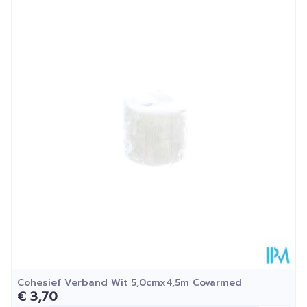
Lengte
51 mm
Diepte
50 mm
Kamertemperatuur (15°C -
Behoud
25°C)
Cohesief Verband Wit 5,0cmx4,5m Covarmed
€ 3,70