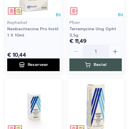
Geneesmiddel
Op voorschrift
Geneesmiddel
Bepharbel
Pfizer
Neobacitracine Pro Instil
Terramycine Ung Opht
1 X 10ml
3,5g
€ 11,49
Aantal
€ 10,44
Reserveer
Bestel
Geneesmiddel
Op voorschrift
Geneesmiddel
Op voorschrift