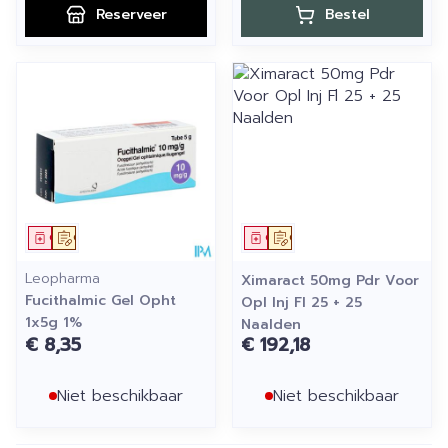
Reserveer
Bestel
Geneesmiddel
Op voorschrift
Geneesmiddel
Op voorschrift
Leopharma
Ximaract 50mg Pdr Voor
Fucithalmic Gel Opht
Opl Inj Fl 25 + 25
1x5g 1%
Naalden
€ 8,35
€ 192,18
Niet beschikbaar
Niet beschikbaar