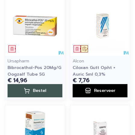
Geneesmiddel
Geneesmiddel
Op voorschrift
Ursapharm
Alcon
Bibrocathol-Pos 20Mg/G
Ciloxan Gutt Opht +
Oogzalf Tube 5G
Auric 5ml 0,3%
€ 14,96
€ 7,76
Bestel
Reserveer