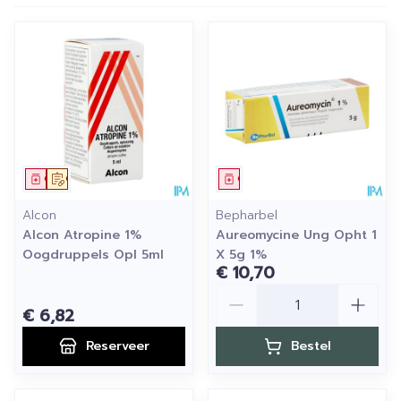
Geneesmiddel
Op voorschrift
Geneesmiddel
Alcon
Bepharbel
Alcon Atropine 1%
Aureomycine Ung Opht 1
Oogdruppels Opl 5ml
X 5g 1%
€ 10,70
Aantal
€ 6,82
Reserveer
Bestel