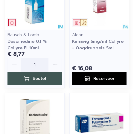
Geneesmiddel
Geneesmiddel
Op voorschrift
Bausch & Lomb
Alcon
Desomedine 0,1 %
Kanavig 5mg/ml Collyre
Collyre Fl 10ml
- Oogdruppels 5ml
€ 8,77
Aantal
€ 16,08
Bestel
Reserveer