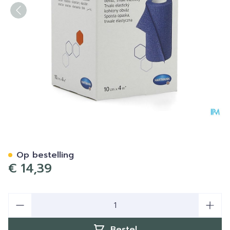
Idealast-haft Blauw 10cmx4
Op bestelling
€ 14,39
Aantal
Bestel