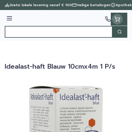
Ga naar de inhoud
Gratis lokale levering vanaf € 100
Veilige betalingen
Apothek
Menu
Zoek
Product, merk, categorie...
Idealast-haft Blauw 10cmx4m 1 P/s