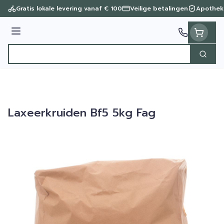
Ga naar de inhoud
Gratis lokale levering vanaf € 100
Veilige betalingen
Apothek
Menu
Zoek
Product, merk, categorie...
Laxeerkruiden Bf5 5kg Fag