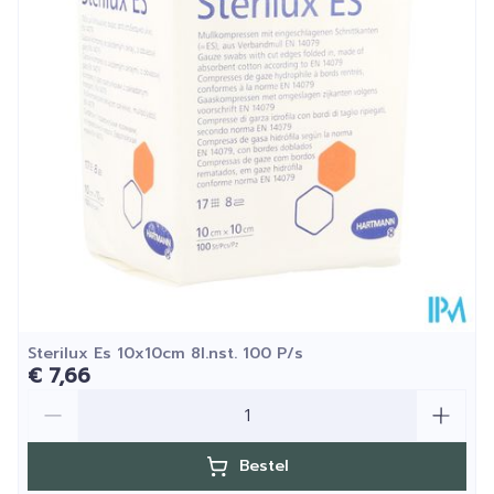
Hoeveelheid
100 p/s
Verpakking
Kamertemperatuur (15°C -
Behoud
25°C)
Sterilux Es 10x10cm 8l.nst. 100 P/s
€ 7,66
Aantal
Bestel