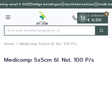
Dia 1 van 1
Ga naar de inhoud
vering vanaf € 100
Veilige betalingen
Apothekersadvies
Snelle b
0
0 artikelen
Menu
€ 0,00
Vind snel wondverzorg
Zoek
Product, merk, categorie...
Home
/
Medicomp 5x5cm 6l. Nst. 100 P/s
Medicomp 5x5cm 6l. Nst. 100 P/s