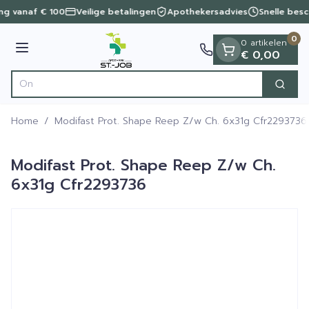
Dia 1 van 1
Ga naar de inhoud
ing vanaf € 100
Veilige betalingen
Apothekersadvies
Snelle besc
0
0 artikelen
Menu
€ 0,00
Ontdek vita
Zoek
Product, merk, categorie...
Home
/
Modifast Prot. Shape Reep Z/w Ch. 6x31g Cfr2293736
Modifast Prot. Shape Reep Z/w Ch.
6x31g Cfr2293736