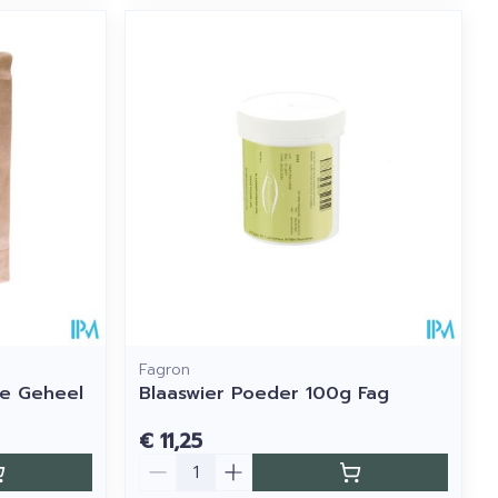
Fagron
se Geheel
Blaaswier Poeder 100g Fag
€ 11,25
Aantal