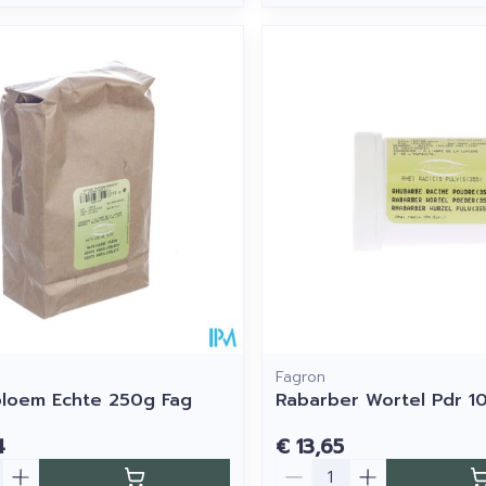
Fagron
bloem Echte 250g Fag
Rabarber Wortel Pdr 1
4
€ 13,65
Aantal