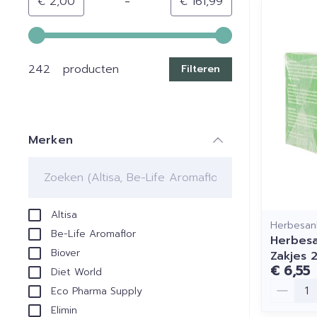
-
Minimumwaarde
Maximale waarde
€ 2,00
€ 161,99
Gebruik de pijltjestoetsen links en rechts om de min
242 producten
Filteren
Merken
filter
Altisa
Herbesan
Be-Life Aromaflor
Herbesa
Biover
Zakjes 
€ 6,55
Diet World
Aantal
Eco Pharma Supply
Elimin