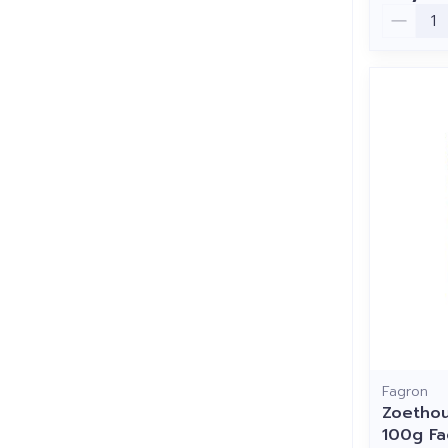
Aantal
Fagron
Zoethou
100g Fa