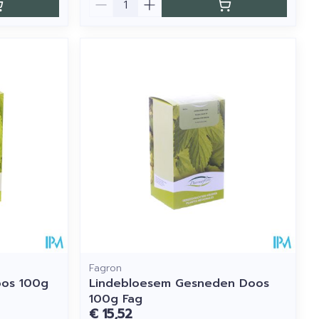
Fagron
oos 100g
Lindebloesem Gesneden Doos
100g Fag
€ 15,52