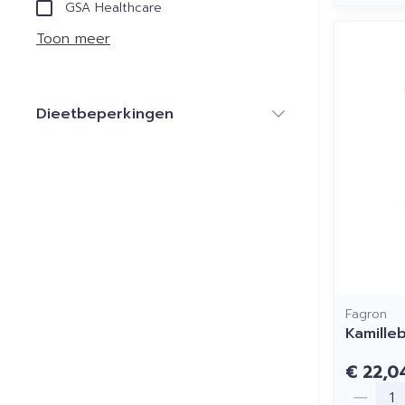
GSA Healthcare
Toon meer
Dieetbeperkingen
filter
Fagron
Kamille
€ 22,0
Aantal