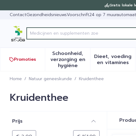
Ga naar de inhoud
Dia 1 van 1
Gratis lokale 
Contact
Gezondheidsnieuws
Voorschrift
24 op 7 muurautomaa
Product, merk, categorie...
Schoonheid,
Dieet, voeding
verzorging en
Promoties
Toon submenu voor Schoonh
Toon sub
en vitamines
hygiëne
Home
/
Natuur geneeskunde
/
Kruidenthee
Kruidenthee
Doorgaan naar productlijst
Produ
Prijs
filter