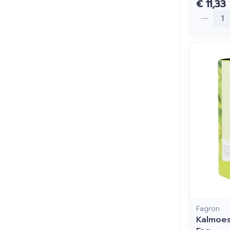
€ 11,33
Aantal
Fagron
Kalmoes