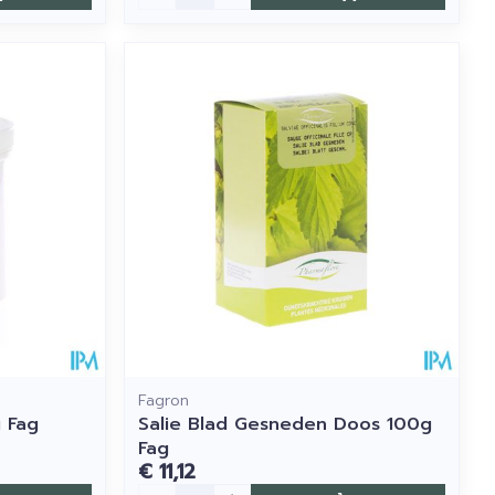
Fagron
 Fag
Salie Blad Gesneden Doos 100g
Fag
€ 11,12
Aantal