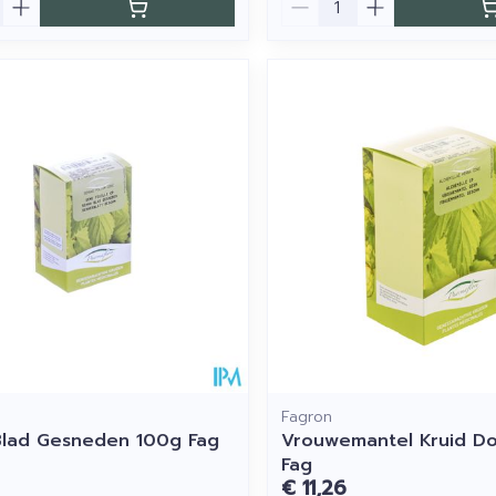
Fagron
lad Gesneden 100g Fag
Vrouwemantel Kruid D
Fag
€ 11,26