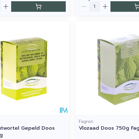
Aantal
Fagron
twortel Gepeld Doos
Vlozaad Doos 750g Fa
g