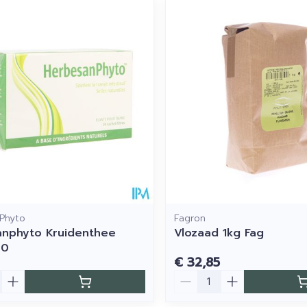
imale en maximale prijswaarden aan te passen.
Phyto
Fagron
nphyto Kruidenthee
Vlozaad 1kg Fag
20
€ 32,85
Aantal