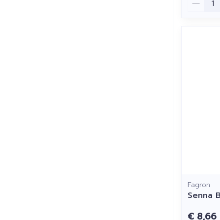
Fagron
Senna B
€ 8,66