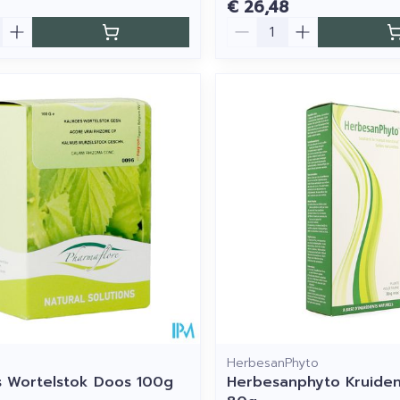
€ 26,48
Aantal
HerbesanPhyto
 Wortelstok Doos 100g
Herbesanphyto Kruiden