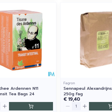
Fagron
thee Ardennen N11
Sennapeul Alexandrijn
nsit Tea Bags 24
250g Fag
€ 19,40
Aantal