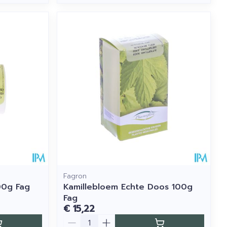
Fagron
00g Fag
Kamillebloem Echte Doos 100g
Fag
€ 15,22
Aantal