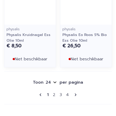
physalis
physalis
Physalis Kruidnagel Ess
Physalis Eo Roos 5% Bio
Olie 10ml
Ess Olie 10ml
€ 8,50
€ 26,50
Niet beschikbaar
Niet beschikbaar
Toon
per pagina
Pagina's
U lees momenteel pagina
Pagina
Pagina
Pagina
1
2
3
4