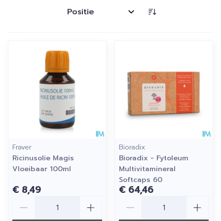
Sorteer op:
Fraver
Bioradix
Ricinusolie Magis
Bioradix - Fytoleum
Vloeibaar 100ml
Multivitamineral
Softcaps 60
€ 8,49
€ 64,46
Aantal
Aantal