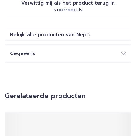
Verwittig mij als het product terug in
voorraad is
Bekijk alle producten van Nep
Gegevens
Gerelateerde producten
Navigeren door de elementen van de carrousel is mogelij
Druk om carrousel over te slaan
Druk op om naar carrouselnavigatie te gaan