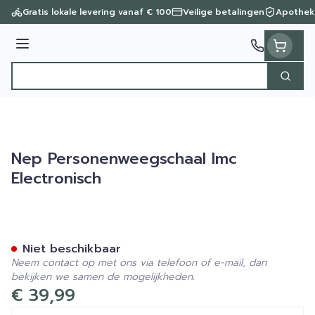
Ga naar de inhoud
Gratis lokale levering vanaf € 100
Veilige betalingen
Apothek
Menu
Zoek
Product, merk, categorie...
Nep Personenweegschaal Imc
Electronisch
Nep Personenweegschaal Im
Niet beschikbaar
Neem contact op met ons via telefoon of e-mail, dan
bekijken we samen de mogelijkheden.
€ 39,99